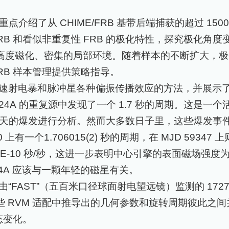
重点介绍了从
CHIME/FRB
基带后端捕获的超过
150
RB
和看似非重复性
FRB
的极化特性，探究极化角度
在高度磁化、密集的局部环境。随着样本的不断扩大，
RB
样本管理提供策略指导。
速射电暴和脉冲星各种偏振传播效应的方法，并展示
124A
的重复源中发现了一个
1.7
秒的周期。这是一个
天的爆发进行分析。然而大多数日子里，这些爆发事
0
上有一个
1.706015(2)
秒的周期，在
MJD 59347
上
4E-10
秒
/
秒，这进一步表明中心引擎的表面磁场强度
24A
应该与一颗年轻的磁星有关。
由“
FAST
”（五百米口径球面射电望远镜）监测的
172
些
RVM
适配中推导出的几何参数和旋转周期彼此之间
态变化。