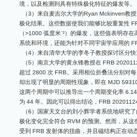
境，以及检测到具有特殊极化特征的爆发等。
（
3
）来自麦吉尔大学的
Ryan Mckinven
教授
极化结果。这些数据使我们能够比较重复性
F
（
>1000
弧度米⁻²）的爆发，这些值表明存
系统和环境，还能为针对不同宇宙学应用的
F
（
4
）来自清华大学的李冬子教授探讨区分快
（
5
）南京大学的黄永锋教授在
FRB 20201
超过
2800
次
FRB
。采用相位折叠法分别对每
却出现了明显的周期性现象，即在
MJD 5931
这两个周期中可以推导出一个周期变化率
6.1
为
44
年。因此可以得出结论，
FRB 202011
（
6
）国家天文台的刘小辉学者系统地研究了
极化变化完全符合
RVM
的预测。然而，从这
受到
FRB
发射体的扭曲，并且磁结构正在动