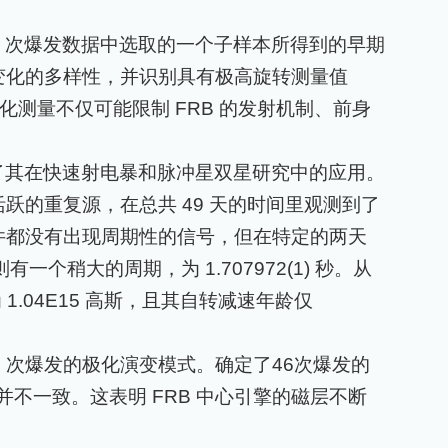
0
次爆发数据中选取的一个子样本所得到的早期
变化的多样性，并识别具有极高旋转测量值
极化测量不仅可能限制
FRB
的发射机制、前身
了其在快速射电暴和脉冲星双星研究中的应用。
活跃的重复源，在总共
49
天的时间里观测到了
件都没有出现周期性的信号，但在特定的两天
则有一个稍大的周期，为
1.707972(1)
秒。从
为
1.04E15
高斯，且其自转减速年龄仅
7
次爆发的极化演变模式。确定了
46
次爆发的
并不一致。这表明
FRB
中心引擎的磁层不断