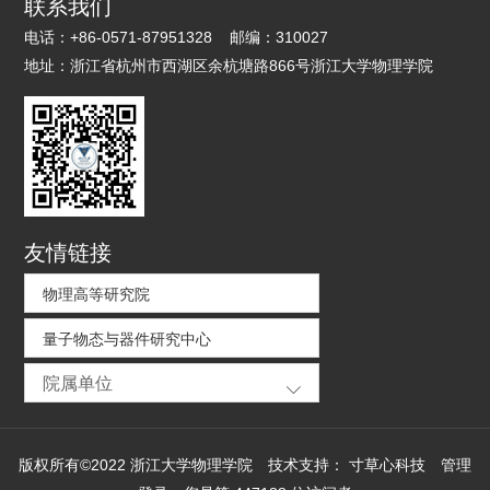
联系我们
分，同学们学习了python语言的相关知识，了解了机器学习
电话：
+86-0571-87951328
邮编：
310027
算法的python实践方法。课程主要介绍了机器学习算法中监
地址：
浙江省杭州市西湖区余杭塘路866号浙江大学物理学院
督学习的支持向量机算法、K邻近算法、决策树算法；无监督
学习聚类的K均值算法、Hierarchical算法，降维的主成分分析
（PCA）算法等等。两位老师的倾情教导让同学们对机器学习
有了更加深入的了解，也激发了同学们深入了解的兴趣。两周
的学习时间虽然短暂，但是同学们的收获与进步确是巨大的。
二、宇宙尽现眼前，卫星不再遥远 此次的“空间技术基
友情链接
础”（Space Technologies: Fundamentals）课程有条理地带
领同学们走近航天的奥秘和技术，内容从最基本的宇宙学原理
物理高等研究院
出发，到激光技术、无线电通讯频率和准则，再到微纳卫星的
电子电路、新型材料等设计理论和原则等。十几位老师的倾情
量子物态与器件研究中心
教学让同学们从线上也能领略到现代航天技术发展的迅速，感
院属单位
受到航天技术离我们并不遥远。课程的最后，同学们都进行了
卫星设计小组工作的展示，在这样的实践中，大家拓展了自身
的眼界，也锻炼了协作沟通能力，圆满的两周课程自此落下帷
版权所有©2022 浙江大学物理学院
技术支持：
寸草心科技
管理
幕。三、探索北国言语，领略异域风情 为期两周的“俄罗斯