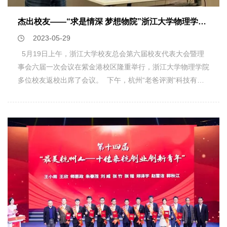
江大学硕士、博士创立，研发团队由浙大、上海交大相关技术
时联系相关单位完成相应审核。 特别注意：不要直接在外方
jianingli@zju.edu.cn 【特别提醒】新加坡国立大学会给录取
专家组成，主营光学高科技项目，是领先的光学薄膜器件设计
网站申请，请务必获得校内提名后方可开始外方官网申
学生发送带有护照号码的邀请信，有意向参加的同学请尽快办
杰出校友——“求是情深 梦想物院”浙江大学物理学院校友企业家交流会成功举办
与制造商，2014年被杭州市评为“高科技人才企业”，2017年
请。 四、项目咨询李老师 电话：0571-87953325邮箱：
理护照，以免耽误办理签证。附件1：项目简介.pdf附件2：物
2023-05-29
荣获“杭州市级高新技术企业” ，2018年荣获“国家级高新技术
jianingli@zju.edu.cn 物理学院 2023年6月2日
理学院2023年海外交流项目申请表.doc浙江大学物理学院
5月19日上午，浙江大学校友总会第六届校友代表大会暨理
企业”，2022年荣获“杭州市创新型企业”。
2023年6月1日
事会六届一次会议在紫金港校区隆重举行，浙江大学物理学院
多位校友返校出席了会议。 下午，杭州“老爸评测“科技有限
公司创始人魏文锋，浙江大学山西校友会秘书长高军民，山西
求实科技有限公司、重庆隧跃科技有限公司总经理李洋等三位
校友回到物理学院，参加了学院举办的“求是情深 梦想物院”浙
江大学物理学院杰出校友企业家交流会。学院党委书记颜鹂、
党委副书记邹安川、凝聚态物理研究所宁凡龙教授以及学院学
生代表一同参会。会议由邹安川主持。 “再次回到母校，看到
母校变化很大，依旧很亲切。”交流会上，校友企业家们如数
家珍般回顾了自己在母校学习和生活的难忘瞬间，深情回忆了
在校期间与老师、同学们建立的深厚情谊，表达了对母校多年
栽培的感谢和对母校未来发展的深深祝福。 魏文锋学长围
绕“如何坚持专业学习、如何自我分析及如何培养创新创业思