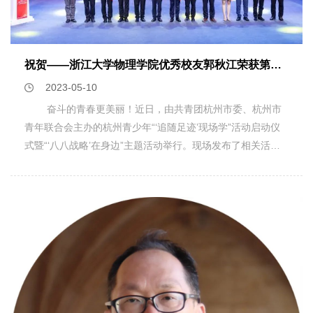
维” 与同学们分享了本科毕业后的工作经历、创业动机以及创
业历程，鼓励同学们要不怕吃苦、善于观察、勇于担当，遇到
挫折时，要有勇往直前的信念，立即行动，坚持到底，永不放
祝贺——浙江大学物理学院优秀校友郭秋江荣获第十四届“最美杭州人十佳来杭创业创新青年
弃。胜利者永远不会放弃，放弃者永远不会成功。同时他还介
2023-05-10
绍了公司的发展历程、企业文化等方面的内容。 高军民学长
结合自身三十多年的工作经验向同学们介绍了科研成果孵化行
奋斗的青春更美丽！近日，由共青团杭州市委、杭州市
业的现状和前景。他勉励同学们要善于利用自己专业知识去发
青年联合会主办的杭州青少年“‘追随足迹’现场学”活动启动仪
现实际生活中的问题，将理论知识转化为技术成果。 李洋学
式暨“‘八八战略’在身边”主题活动举行。现场发布了相关活
长讲述了自己在不同岗位的工作经历，他表示好的产品更需要
动，并举行了第十四届“最美杭州人——十佳来杭创业创新青
宣传和推广。他告诉同学们在大学要学好专业知识，打下坚实
年”颁奖仪式。浙江大学物理学院优秀校友郭秋江荣获第十四
基础，注重平时积累，要敢于和善于实践。 三位校友还与在
届“最美杭州人十佳来杭创业创新青年。 因儿时的一本书
场同学进行了互动和交流，分享了许多实用的“过来人”经
与物理结缘，从新疆到杭州，郭秋江跨越3850公里的距离，
验。 此次“杰出校友企业家交流会”活动不仅增进了学院和校
只为实现儿时梦想。走过20公里的毅行，跑过21公里的半
友企业家的互动，在实现校企共赢、协同创新方面向前迈进了
马，他感慨坚持到最后才能看到胜利的曙光。在浙江大学物理
一大步；同时也是学院落实“访企拓岗”的具体行动，提升了同
学院求学的9年里，郭秋江一直坚守着他的梦想，并日复一
学们的创业思维和就业能力。
日、持之以恒地为之付出努力。 郭秋江研究方向是超导
计算与量子模拟，师从王浩华教授。博士期间，他共发表了