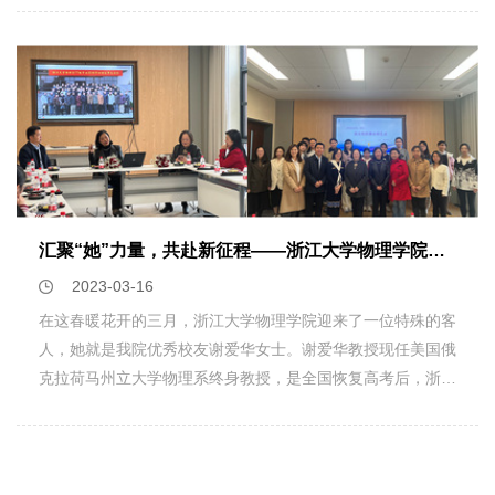
放，返校的想法在校友们之间一呼百应。在学院的协助下，
开展系统而深入的研究，争取在关键科学问题上取得新的突
02级校友们积极主动举办这次聚会，还精心设计了饱含情谊
破。游建强教授牵头的“微波腔与超导人工原子和固体元激发
的纪念品送给每一位同学。难忘母校，更难忘的是求学路上的
强耦合体系的物态调控”项目，将围绕光与物质强耦合领域的
师生情，校友们特意邀请了学院领导党委副书记邹安川和当年
重要基础和应用科学问题，开展深入研究，系统阐明强耦合体
的任课老师叶高翔老师、方本民老师、金洪英老师参加。邹安
系的物态调控机理、方法和技术。基于微波腔及其耦合阵列、
川老师向校友们介绍了物理学院历史、现状以及未来的发展规
超导人工原子、磁振子和表面等离激元等物理系统，结合超强
划，指出校友是学院最宝贵的财富，是学院办学最重要的体
耦合效应、非厄米物理和拓扑物理，开展强耦合区域下的物态
现，校友与母院是情感共同体、事业共同体、发展共同体，引
调控研究。 经过国家重点研发计划的持续支持，袁辉球教
汇聚“她”力量，共赴新征程——浙江大学物理学院优秀校友返校活动暨77级校友活动
起了校友们的强烈共鸣。三位老师老师回忆了当年作为他们任
授和游建强教授领衔的研究团队分别在重费米子体系和固体混
课老师时和同学们的宝贵回忆，勾起了同学们对于当年趣事的
合量子体系的演生量子态及其调控等方面取得了系列重要原创
2023-03-16
讨论，现场不时传来阵阵笑声。三位老师都送上自己对广大校
性研究成果。这次新立项的两个项目将在前期基础上开展更深
在这春暖花开的三月，浙江大学物理学院迎来了一位特殊的客
友的殷切希望和祝福！整个座谈会同步举办网络会议直播，以
层次的研究，旨在解决复杂体系研究中的一些关键科学和技术
人，她就是我院优秀校友谢爱华女士。谢爱华教授现任美国俄
便国内外不能到场的其他校友也能感受到聚会的浓浓情意。座
问题，促进新的物理现象与规律的发现，导致新原理器件的产
克拉荷马州立大学物理系终身教授，是全国恢复高考后，浙江
谈会结束后，同学们还特意返回了当年宿舍——紫云2舍参
生与发展，从而进一步提升我国在这些研究领域的竞争力和国
大学物理学院首届毕业生。其通过李政道先生创办的CUSPEA
观，在学园老师和志愿者的带领下重温当年一起吃住的小天
际影响力，培养一批优秀的青年人才。
项目，于1981年提前毕业，赴美学习，是早期进入生物物理
地，格外激动。亲切的同窗情、师生情，在历经了21年岁月
新领域的研究者之一，并有着卓越的贡献。此外，谢爱华教授
的沉淀后，依旧那么动人。大家对故地重游表示感慨万千，也
还热心于美国和国际生命物理学领域的发展，担任了多个学会