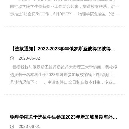
同推动学院学生创新创业工作结合起来，增进校友联系，进一
步推进“访企拓岗”工作，6月9日下午，物理学院党委副书记邹
安川、校友联络老师沈一乐、团委副书记巫阳等学院创新创业
教育中心及十余名同学走访调研了杭州秋光科技有限公司。公
司总经理、我院06届毕业生潘帅以及企业管理人员热情接待
了母院老师同学来访。双方围绕校企合作、学生创新创业等方
【选拔通知】2022-2023学年俄罗斯圣彼得堡彼得大帝理工大学线上暑期课程项目
面进行深入交流。座谈会上，潘帅向邹安川一行介绍了公司的
2023-06-02
发展历程、行业特色、竞争优势、发展目标以及在专利申报、
技术研发、项目合作等方面与学校、企业开展合作的情况，同
根据我校与俄罗斯圣彼得堡彼得大帝理工大学协商，我校拟
时深情回顾了在校期间学习生活的经历，对物理学院的精心教
选拔若干名本科生于2023年暑期参加该校的线上课程项目，
育培养表示感谢。邹安川代表物理学院感谢院友们多年来对学
具体情况如下： 一、申请条件1. 全日制在校本科生，专业不
校事业发展的关心支持，介绍了近年来物理学院在人才培养、
限；2. 热爱祖国，具有良好的政治素质，无违法违纪记录；3.
科学研究等方面发展情况。他表示，校友是学院的宝贵财富和
品学兼优，身心健康，具有高度的责任感和团队协作精神；4.
名片，广大校友在各领域努力拼搏并为社会做出积极贡献，提
其它条件请参考项目具体要求，请务必详细了解项目情况，并
升了学院社会影响力，秋光科技公司作为光学镜头行业知名企
根据自己的学业安排进行统筹规划后再行申请。 二、项目具
物理学院关于选拔学生参加2023年新加坡暑期海外访学项目的通知
业，发展态势欣欣向荣、未来前景“无限可期”，希望通过此次
体信息1. 时间：2023年6月26日-8月25日（不同课程时间不
走访，深度了解企业需求，持续增强校企合作，为毕业生顺利
2023-06-01
同，请选4-5学分的暑期课程）2. 课程领域：等离子体物理、