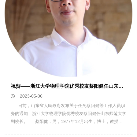
11篇论文，其中以第一作者的身份分别在Nature Physics、
Physical Review Letters发表了研究成果。在校期间他曾获得
浙江大学校设最高层次奖学金——竺可桢奖学金。 心之
所向，身之所往，道阻且长，行则将至。当年那个手捧《科学
家的故事》的小男孩，如今已在追梦的路上越走越远。“但愿
自己以后不会欠浙大一个杰出校友”，这句在浙大120周年校
庆时写下的话，一直激励郭秋江在未来的征程中继续直挂云
帆，乘风破浪。
祝贺——浙江大学物理学院优秀校友蔡阳健任山东师范大学副校长
2023-05-06
日前，山东省人民政府发布关于任免蔡阳健等工作人员职
务的通知，浙江大学物理学院优秀校友蔡阳健任山东师范大学
副校长。 蔡阳健，男，1977年12月出生，博士，教授、
博士生导师、国家杰出青年科学基金获得者、美国光学学会会