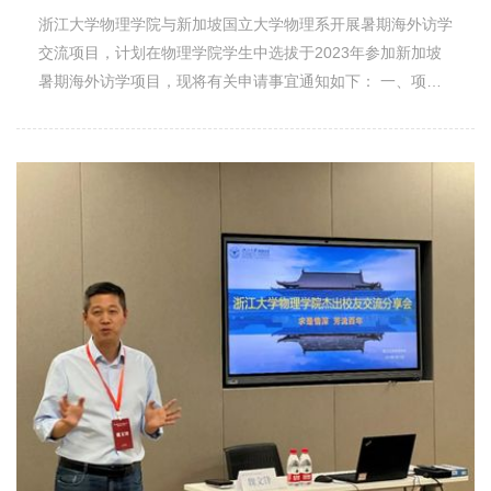
就业和实习实践提供更大助力，实现校企深度融合；同时也希
航天技术、大数据、机器学习、土木工程、沟通领导力、能源
浙江大学物理学院与新加坡国立大学物理系开展暑期海外访学
望同学们借助这样的调研学习，胸怀远大理想抱负，脚踏实地
效率与可持续发展、俄罗斯语言文化等。3. 项目形式：线
交流项目，计划在物理学院学生中选拔于2023年参加新加坡
接触社会，不断提升做人和做学问的眼界、能力。 同学们
上，项目顺利完成后可申请国际化模块（+3）学分，并认定
暑期海外访学项目，现将有关申请事宜通知如下： 一、项目
就公司产品工艺流程、创业初心、创业历程以及如何看待大学
第四课堂（+2）学分。4. 费用：每人学费约2000-3000人民
时间预计2023年7月20日-2023年7月23日二、申请条件和要
生创新创业等问题与潘帅学长深入交流。学长耐心细致地回答
币。5. 项目具体信息：
求1．物理学院本科生和博士研究生；2．学习勤奋，成绩优
了同学们的每一个问题，他表示，大学是培养同学们思维方式
https://summerschool.spbstu.ru/schools/summer_school/特
异，大学英语六级考试分数500或四级>530；3．综合素质优
的最佳时机，大学能够提高自我学习能力、发现问题能力以及
别注意：如项目启动，除不可抗力因素以外，入选者承诺不退
秀，具有良好的团队协助精神，善于与人沟通；4. 德智体美
解决问题能力，最后厚积薄发，把所学知识转化为产品，为人
出项目。一切以学校要求为准，服从学校安排。 三、报名申
劳全面发展，知识、能力、素质和记实综合考评优良；5. 优
类社会做贡献。 随后，同学们在潘帅学长的带领下参观了
请1. 进入“教学管理信息服务平台”zdbk.zju.edu.cn（使用新版
先考虑没有参加过对外交流的学生。 三、项目介绍和名额项
秋光科技的生产车间以及正在建设的新大楼。此次活动凸显了
的火狐、谷歌浏览器）2. 点击“对外交流（新）”3. 点击“交流
目介绍：详见附件1，此项目可申请第四课堂学分。名额：本
我院和校友企业之间的良好合作关系，为进一步夯实合作基
生交流项目申请”4. 选择项目申请，项目代码：
科生27人，博士研究生5人。 四、申请及选拔1.6月6日中午
础、促进院企联动搭建有力平台，同时，也帮助同学们深入了
202214805. 在线填写申请表并提交，系统报名截止时间为
12:00前：学生填写附件2申请表，发送至邮箱
解创业精神和行业行情，为他们在今后的求职过程中提供了有
2023年6月9日23:596. 重要：提交申请后，请同学们及时联
jianingli@zju.edu.cn（李嘉宁老师）；纸质材料经本人和班主
力支持，增强求职竞争力。下一步，我院将继续组织各类就业
系所在院系教学或外事线、学工线的老师，在2023年6月12日
任或学业导师签字后交至海纳苑8幢525，附上六级/四级成绩
拓岗活动，搭建更多的就业交流平台，协助学生更好地融入社
23:59前完成“所在院（系）/学园教学或外事审核”和“所在院
单复印件。2.6月16日前：物理学院组织遴选，公布录取结
会、更高质量就业。秋光科技新大楼渲染图 杭州秋光科技
（系）/学园学生思政审核”。否则相关申请无法进入后续受理
果。 五、费用项目费：物理学院承担5000元/人，超出部分自
有限公司成立于2014年，公司以浙大物理光学为依托，由浙
环节，视为无效申请。请申请者实时关注个人审核状态，并及
理。六、咨询方式：电话：0571-87953325； 邮箱：