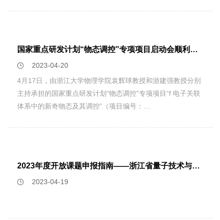
学重逢的喜悦，有聊不完的话，说不完的情。物理学院副院长
优秀科研成果奖一等奖、浙江省自然科学优秀论文一等奖、江
王凯向校友们介绍学院情况，从师资队伍、人才培养、科学研
苏青年光学科技奖、山东省第九届省级教学成果奖二等奖、山
究、社会服务、未来发展等方面进行了细致详尽的讲解，也阐
东省光学工程学会首届教学成果奖特等奖。主持国家杰出青年
述了物理学科双一流建设的目标，获得了校友们的阵阵掌声。
科学基金、国家自然科学基金重大项目课题、国家自然科学基
国家重点研发计划“物态调控”专项项目启动会顺利召开
介绍完之后，王凯与各位校友聊起了学院的历史变迁，交谈间
金重大研究计划重点项目、国家重点研发计划项目课题、国家
2023-04-20
校友们仿佛回到了意气风发、恣意飞扬的青春岁月，当年的课
自然科学基金面上/青年、全国百篇优秀博士学位论文专项基
堂、当年的脸庞、当年的一砖一瓦，都让这些心系母校的老人
4月17日，由浙江大学物理学院袁辉球教授和游建强教授分别
金等项目。 蔡阳健教授作为专题主席组织了国内外会议光
们记挂深念。王凯介绍完学院情况之后，还为各位校友颁发了
主持承担的国家重点研发计划“物态调控”专项项目“f 电子关联
场调控相关分会十余次，作为《光学学报》客座编辑组织出版
入学65周年荣誉证书。58级全体学生共同祝愿母校蒸蒸日
体系中的新奇物态及其调控”（项目编号：
了“光场调控、传输及其应用”专题（2016）和“光场调控、传
上，再创辉煌！也祝愿58级的同学们健康快乐，共享幸福的
2022YFA1402200）和“微波腔与超导人工原子和固体元激发
输及其应用”专题II（2019），作为《光子学报》客座编辑组
明天！
强耦合体系的物态调控”（项目编号：2022YFA1405200）在
织出版了“光场调控及应用”专题（2022）。近年来作为会评专
杭州联合召开项目启动会。这也是两位教授第二次主持承担国
家参与了国家自然科学基金委、科技部重点研发计划、国家外
家重点研发计划项目。参加此次会议的同行专家包括国家自然
专局111引智基地、教育部“卓青”计划、山东省自然科学基金
2023年度开放课题申报指南――浙江省量子技术与器件重点实验室
科学基金委副主任、北京大学谢心澄院士、南京大学邢定钰院
等项目评审会。
2023-04-19
士、中国科学院大学张富春教授、中科院物理所向涛院士和王
玉鹏院士、中国科技大学陈仙辉院士和封东来院士、复旦大学
龚新高院士、中科院半导体所常凯院士、浙江大学朱诗尧院士