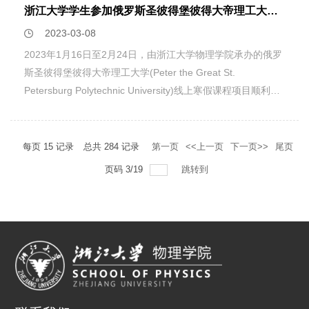
为学院和学校近年来的发展所惊喜，为物理学院以及整个浙大
浙江大学学生参加俄罗斯圣彼得堡彼得大帝理工大学线上寒假课程项目
的主席等职务。桃李满天下的谢教授是一位十分值得尊敬的学
的未来祝福！让我们一起期待下一次的重逢，更期待更多的学
2023-03-08
者。此次谢教授回到母院，先是举办了主题为“谈女性的事业
子回来，回到母校，共话同窗情、师生谊！
与生活”的沙龙活动，谢教授向到会的女教师和女同学们讲述
2023年1月16日至2月24日，由浙江大学物理学院承办的俄罗
自已一生不易却励志的求学、立业的人生路程，鼓励大家要勇
斯圣彼得堡彼得大帝理工大学(Peter the Great St.
于突破性别的鸿沟，仰望星空，追逐自己的梦想。谢老师分享
Petersburg Polytechnic University)线上寒假课程项目顺利举
完自己的心得后，与会嘉宾浙江大晶创业投资有限公司总裁朱
行，来自浙江大学10个不同院系的42名学生参加了本次寒假
国英女士、物理学院的党委书记颜鹂老师、副书记邹安川老师
项目的5门课程。本次线上寒假课程内容丰富，涵盖专业课
等进行了深入的交流，并表达了对大家的美好祝愿。沙龙活动
程、报告讲座、项目展示等部分，为同学们带来了难忘的交流
每页
15
记录
总共
284
记录
第一页
<<上一页
下一页>>
尾页
结束后，在杭的谢教授同窗们纷纷赶来相聚，毕业40多年的
体验。 一、机器学习入门，领航人工智能 此次的“机器学
页码
3
/
19
跳转到
同学们一见面攀谈就洋溢出浓浓的情谊，没有陌生感，也不需
习：理论与应用”（Machine Learning : Theory and
要暖场，彼此之间有聊不完的话、说不完的情，提及一件件往
Application）课程和向“面向所有人的人工智能”（Artificial
事，仿佛又回到了学生时代。攀谈之余，颜鹂老师向各位校友
Intelligence for all）课程向同学们介绍了机器学习的相关知
介绍了物理学院新大楼的整体规划以及物理学院的现状，校友
识。同学们了解了机器学习的工作流程：数据预处理、算法训
们纷纷感叹物理学院近些年高速发展的成就，并对未来充满期
练、预测、再优化，也了解和掌握了一些机器学习算法，并且
望！结束后，大家参观了学院新大楼，在一楼的历届毕业生照
对神经网络算法有了一些初步的认识。本次的课程包括讲座和
片墙上找寻到自己身影时，脸上露出纯真的喜悦！今日一聚实
研讨班两种授课方式。讲座部分老师带领同学们回顾了机器学
属不易，祝各位校友们幸福安康，初心不改。
习的发展历史，介绍了机器学习算法的原理知识；研讨班部