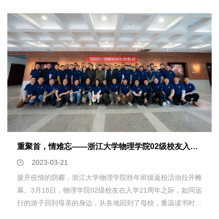
和林海青院士、北京大学王楠林教授、山西大学贾锁堂教授。
科技部高技术发展研究中心和浙江大学的相关领导出席了项目
启动会。项目组成员30余人参加了此次会议。 校长杜江峰
院士致欢迎辞，感谢科技部和同行专家们对浙江大学的长期支
持，对物理学院近年来承担国家重大科研项目进行了充分肯
定，并勉励项目组成员勇于探索，争取重大原创性研究成果。
科技部高技术发展研究中心墨宏山处长对两个项目的立项表示
祝贺，并就项目的实施提出了具体建议和要求，希望两个项目
能聚焦关键科学问题，做出系统性的理解。 会上，项目首
席科学家袁辉球教授和游建强教授分别就两个项目的基本情况
做了简单介绍，各课题组长就课题研究背景、研究目标、研究
内容、技术路线等进行了汇报。随后，与会专家分别做了细致
重聚首，情难忘――浙江大学物理学院02级校友入校21周年返校活动顺利进行
的点评，对两个项目的立项进行了充分肯定，并对项目的实施
2023-03-21
方案提出了宝贵的意见。 袁辉球教授牵头的“f 电子关联体
拨开疫情的阴霾，浙江大学物理学院秩年班级返校活动拉开帷
系中的新奇物态及其调控”项目将围绕f电子关联体系中的低维
幕。3月18日，物理学院02级校友在入学21周年之际，如同远
电子态、超导与量子相变、关联/磁性拓扑物态及其微观机理
行的游子回到母亲的身边，从各地回到了母校，重温读书时
等重要科学问题，采用压力、磁场、维度、阻挫、电场等调控
光。“长别数十载各追梦，海纳重逢惹情牵” ，疫情后校园一开
手段，并结合材料生长、多种宏微观物性测量以及理论计算，