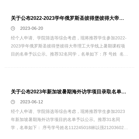
厄理工学院、德累斯顿工业大学和雷根斯堡大学以及中科院、
北京大学、清华大学、复旦大学、上海交大、中山大学和浙江
关于公布2022-2023学年俄罗斯圣彼得堡彼得大帝理工大学线上暑期课程项目录取名单的通知
大学等单位的20余位专家学者齐聚杭州，参加了研讨会并作
2023-06-20
报告。会议由雷根斯堡大学的Ferdinand Evers教授和浙江大
学的万歆教授共同组织。 过去12年中，诺贝尔奖委员会先后
经个人申请、学院筛选等综合考虑，现将推荐学生参加2022-
将物理学奖颁发给了单个量子态的操纵和测量（2012）、拓
2023学年俄罗斯圣彼得堡彼得大帝理工大学线上暑期课程项
扑物态和拓扑相变的理论发现（2016）以及基于量子纠缠的
目的名单予以公示。推荐32名同学，名单如下：序 号姓 名学
量子信息科学的开创发展（2022）。这些重要的发现和进展
号1邹俊捷32101052352翁子涵31901028323陈旭冉
催生和推动了量子通信、量子传感和量子计算等领域。未来量
32101017594王嘉炜32101004405冯书畅32001039186楼恺
子科技的发展依赖于科研人员在纳米和原子尺度上设计和调控
屹32101023277文霄彤32001024388刘小溪32001061039郭
相互作用的能力和创新。另一方面，量子信息处理和量子模拟
子靖320010608410杨 悦320010417311姜柏旭
关于公布2023年新加坡暑期海外访学项目录取名单的通知
等技术的发展也对理论上理解量子多体系统中的非平衡动力学
321010178112周赛浪321010012713张 帆320010469814赵
和拓扑性质提出了新的要求。本次会议围绕无序和相互作用量
2023-06-12
奕杰321010133615彭华荣320010215016孙礽骎
子系统中的拓扑、动力学和量子信息研究展开。与会学者就拓
320010204417毛 昱320010125118廖诗宁320010073519陈
经个人申请、学院筛选等综合考虑，现将推荐学生参加2023
扑物态和量子计算，量子动力学、热化和多体局域化，演生的
博洋320010381120卫星宇321010602021于子扬
年新加坡暑期海外访学项目的名单予以公示。推荐31名同
奇异物态以及数值计算的新技术等相关问题报告了最新进展，
321010604822刘智诚320010535123王 率321010175524赖
学，名单如下： 序号学号姓名112245018林以强212036026
并展开了热烈而深入的交流与探讨。此外，来自复旦大学和浙
心怡321010098725唐彬轩318010623726管一沣
赵雪芹312136064钟淑琳411936046闫家舜512345008李华