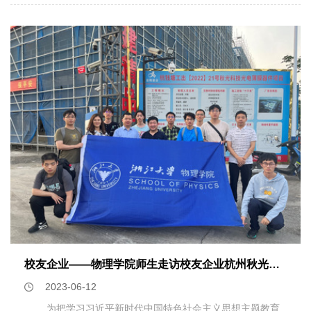
江大学的青年教师和学生展示了墙报，并应邀向中德专家口头
322010144227李鹏辉320010308928龙泳樑321010166729
旬63210105394张桐越73210105073付孜晗83220100154荆
简要介绍了自己的研究工作。与会学者也访问了在工业界探索
郑发铭322010089430张玉梁321010533431朱行健
硕93210105671柯蓁103210105673李坤晟113210105226李
量子计算前瞻研究的阿里巴巴量子实验室，参观了量子芯片制
320010573832乔 彬3210101265请被推荐的同学仔细阅读浙
旭123210105147刘禹鑫133210101181马小舒
备和测量平台。量子实验室主任施尧耘博士也亲自为学者们介
江大学因公对外交流审批相关要求和流程，完成相关因公出国
143200102462潘逸宸153210105429潘邹纬163210104652
绍了实验室的发展历史和愿景，并坦率地回答了参观者们提出
境审批手续。 物理学院2023年6月20日
魏嘉173210101388李世祺183210101063朱孟延
的问题。会议期间，部分中德学者还参观了实证中华五千多年
193210102460江韬203210100232夏梓芸213210102472袁
文明史的良渚博物院。 本次会议得到了中德科学中心的全额
昊民223210105806徐龙雯233210103452傅凌云
资助。该中心是中国国家自然科学基金委员会和德国研究联合
243200102261杨翰253200104600虞佳豪263200102456张
会共同成立的科研资助机构，旨在支持两国在自然科学、生命
靖雯273200102143赵云鹏283210104605周珂奕
科学、管理科学和工程科学等领域的科研合作。
293210101575陈亚弘303220104132陈子萌313200103031
何逸阳 请被推荐的同学仔细阅读浙江大学因公对外交流审批
相关要求和流程，完成相关因公出国境审批手续。 物理学院
2023年6月12日
校友企业——物理学院师生走访校友企业杭州秋光科技有限公司
2023-06-12
为把学习习近平新时代中国特色社会主义思想主题教育