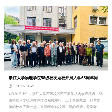
士、全国百篇优秀博士学位论文获得者、德国洪堡基金获得
者。2000年毕业于浙江大学物理系，获物理学专业学士学
位；2005年毕业于浙江大学物理系，获物理学专业博士学
位，导师林强教授；2006年毕业于瑞典皇家理工学院，获电
磁场理论专业博士学位。2003.9-2004.8，香港浸会大学物理
系交流博士生。2006.12-2009.1在德国爱尔兰根马普光学研
究所（原爱尔兰根马普光学研究组）从事博士后研究，并获德
国洪堡基金。2009.2-2022.8,苏州大学任特聘教授、博士生导
师。2013.3-2015.2担任国家自然科学基金委物理一处流动项
目主任。2016年入选江苏特聘教授。2018年被聘为山东师范
大学物理与电子科学学院院长，创立了山东师范大学光场调控
及应用中心，担任山东省光场调控工程技术中心主任、山东省
浙江大学物理学院58级校友返校开展入学65周年同学会活动
光学与光子器件技术重点实验室主任。 蔡阳健教授长期从
事光场调控及应用、光束传输与控制、光学成像、大气光学、
2023-04-21
微纳操控等研究，在权威刊物发表SCI收录论文400多篇，发
4月20日上午，浙江大学西溪校区西三教学楼内欢声笑语，58
表邀请综述论文20篇，英文专著章节2章，所发表论文被引
级校友入学65周年同学会在此举行。二十多位耄耋、鲐背之
14000多次，获中国发明专利授权58项、美国发明专利1项。
年的校友齐聚一堂，重温65年前校园生活的点滴，分享老同
获教育部高等学校科学技术奖自然科学奖二等奖、浙江省高校