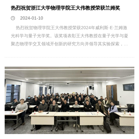
子材料依然十分匮乏。那么有没有一种方法，可以更加快速高
然后再用一束时间延迟的飞秒驻波去衍射该电子脉冲。“我们
得一提的是，最高TC(6.4 K)出现在磁有序消失的压力点（亦
热烈祝贺浙江大学物理学院王大伟教授荣获兰姆奖
效地找到理想的拓扑声子材料呢？“由于对晶体材料中声子谱
把观测对象从持续的电子束变换为电子脉冲，同时，把观测手
被称为量子临界点，QCP）附近，此时的上临界磁场超过泡
2024-01-10
的探测非常耗时耗力，如果没有成熟的理论和数值模拟作为支
段从持续的光子驻波转换为光子脉冲形成的瞬时驻波。”林康
利顺磁极限。同时，高温正常态显示出非费米液体（或者叫做
撑，光靠做实验来发现拓扑声子材料无异于大海捞针，我们希
热烈祝贺物理学院王大伟教授荣获2024年威利斯·E·兰姆激
说。图：超快卡皮查-狄拉克效应衍射条纹 不妨简单地将实验
奇异金属）行为。此外，非常规超导体的另一显著特征是它的
望能够借鉴拓扑电子态的相关理论方法来快速寻找拓扑声子体
光科学与量子光学奖。该奖项表彰王大伟教授在量子光学与凝
理解成给运动员拍照，新升级的方案增加了“连拍”功能，光子
Tc/TF值（TF为费米温度）往往远高于常规超导体。的确，新
系。”徐远锋说。图 SEQ 图 \* ARABIC 1 高通量计算拓扑声子
聚态物理学交叉领域开创新的研究方向并领导其实验探索，包
驻波的每一次脉冲就等效于一次“快门”，多次脉冲就能对电子
发现的铬基笼目超导体CsCr3Sb5的Tc/TF估算值与典型非常
材料流程图与数据统计2.一键穷尽所有拓扑声子类型声子是晶
括超辐射晶格和量子化光场的拓扑态。王教授的研究团队目前
脉冲进行“连拍”。“运动员”就是电子脉冲，其不停变化的“动
规超导体相当。总之，该强关联磁性笼目体系展现出非常规超
体材料中原子集体振动激发的能量准粒子。跟电子等费米子相
致力于在原子-光子耦合系统中进行量子模拟，以及利用量子
作”都可以被快门记录。这样，我们就得到了一组不同时刻的
导体的许多共性特征，对它的深入研究将有助于解决非常规超
比，声子不具有自旋自由度，如果要构建它的拓扑分类理论，
光源进行精密测量研究。 威利斯·E·兰姆激光科学与量子光
运动员照片。在这里，时间就像一把尺，将电子脉冲运动的过
导机理问题。图2 (a) 非常规超导体的普适电子相图示意图；
可以参考无自旋-轨道耦合的电子系统。顺着这个思路，徐远
学奖每年颁发一次，以表彰对该领域做出杰出贡献的科学家。
程直观地切分成了多个画面，实现超快动力学分辨。最终，超
(b) 铬基笼目超导体CsCr3Sb5的电子相图。 图3 常规超导体
锋与美国普林斯顿大学B. Andrei Bernevig教授等多个国际团
该奖项为纪念著名激光物理学家威利斯·E·兰姆而设立。他于
快卡皮查-狄拉克效应清晰地展现在研究团队眼前。连拍图像
与非常规超导体按照超导转变温度TC及费米温度TF的分布。
队合作，采用无自旋的拓扑量子化学理论结合高通量计算的方
1955年因发现氢原子兰姆位移而获得诺贝尔物理学奖，并为
完美呈现了电子脉冲在不同时刻被光子驻波脉冲衍射后的画
铬基笼目超导体CsCr3Sb5的TC/TF值与典型非常规超导体相
法，对一万多种晶体材料的声子谱进行了解析，通过计算得到
激光理论的发展做出了奠基性贡献。
面。其中，光子脉冲驻波以60飞秒的“快门”、间隔100飞秒进
当。浙江大学/浙江工业大学刘艺博士、中国科学院物理研究
了声子谱的对称性特征和拓扑性质，包括丰富的拓扑简并点或
行“连拍”，记录了电子脉冲随时间的演变。相比而言，传统的
所刘子儀副研究员、杭州师范大学/上海大学鲍金科副教授为
简并线、“脆拓扑”声子能带以及可类比电子共价键的“阻塞型
卡皮查-狄拉克效应没有时间快门，它呈现的是静态画面。
论文的共同第一作者，中国科学院物理研究所周睿特聘研究
拓扑”声子能带。经统计，超过一半的晶体材料中存在着不同
图：超快卡皮查-狄拉克效应连拍 林康介绍，这项研究将传统
员、程金光研究员以及浙江大学曹光旱教授为共同通讯作者。
类型的拓扑声子结构，这也向人们进一步展示了拓扑物态在声
卡皮查-狄拉克效应进一步拓展至时间维度，实现了对电子运
合作者还包括浙江大学研究生吉良雯、武思祺、柴万力、卢佳