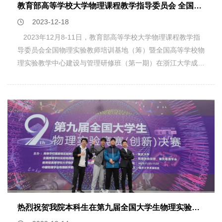
教育部高等学校大学物理课程教学指导委员会 全国物理实验教师培训基地（筹）暨全国高等学校物理实验中心建设与管理研修班（第一期） 在浙江大学成功举办
者。该工作得到了国家基金委和浙江大学的资助。 论文DOI:
2023-12-18
10.1126/science.adf8458
2023年12月8-11日，教育部高等学校大学物理课程教学指
导委员会全国物理实验教师培训基地（筹）暨全国高等学校物
理实验教学中心建设与管理研修班（第一期）在浙江大学成功
举办，来自北京大学、清华大学、中国科学技术大学、复旦大
学、上海交通大学等共七十多所高校，一所中学，近一百五十
名物理实验教学领域的专家与教师参加了此次研修班，其中包
括新疆师范大学等六所教育部对口支援高校的十一名代表，十
一位创新发展联盟企业人士及德国厂商代表。教育部高等学校
大学物理课程教学指导委员会主任清华大学王青教授、浙江大
学物理学院院长林海清院士、教育部高等学校大学物理课程教
学指导委员会实验专委会主任中国科学技术大学张增明教授、
浙江省物理学会常务副理事长浙江大学物理学院许祝安教授和
新疆师范大学物理与电子工程学院副院长塔西买提·玉苏甫教
授分别致辞。开幕式由浙江大学物理实验教学中心主任王业伍
热烈祝贺我院本科生在第九届全国大学生物理实验竞赛（创新）中获得佳绩
教授主持。开幕式上，王青教授代表教育部高等学校大学物理