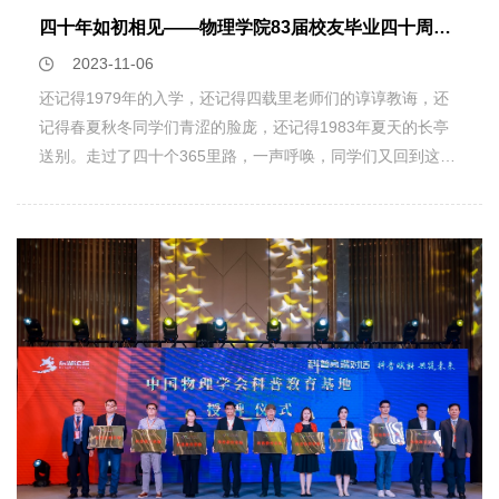
同济大学方恺教授和浙江大学王业伍教授分别就大学物理课程
四十年如初相见――物理学院83届校友毕业四十周年返校纪实
会和商业游戏等，为同学们展现了跨文化做生意最重要和最具
体系的构建、面向一流的实验教学人才建设、科研引领推动物
挑战性的问题，语言和非语言沟通及一些与大众媒体沟通的细
2023-11-06
理实验教学、物理实验教学的中外交流、专业实验教学体系化
节。在线讲座让老师与小组成员同步进行谈话，进一步加深了
标准化建设、国家级实验教学示范中心建设、物联网与可视化
还记得1979年的入学，还记得四载里老师们的谆谆教诲，还
同学们对知识的了解与利用。同学们通过学习也掌握了信息处
技术赋能物理实验教学、实验教学的思考与探索等主题各作了
记得春夏秋冬同学们青涩的脸庞，还记得1983年夏天的长亭
理的技能，加深了对dasff科学研究所需的各种数字资源的理
长达一个半小时的深入报告，开启了物理实验教学研究与管理
送别。走过了四十个365里路，一声呼唤，同学们又回到这熟
解。二.空间技术基础“空间技术基础”（Space Technologies:
学术会议型的专业培训先河。与会代表们纷纷表示，这次研修
悉的校园。11月4日，物理学院毕业四十年的83届校友们从全
Fundamentals）为同学们打开了空间技术之门。课程首先为
班为他们提供了一个难得的且深入的专业性学习和交流的机
球各地回到母校的怀抱，相聚在浙大紫金港物理学院新大楼
同学们介绍了经典的宇宙理论，借由经典力学构建的宇宙体系
会，收获满满。此次全国高等学校物理实验教学中心建设与管
里，甚至有的同学从美国飞奔而来，机场直达校园，思念之
引入，再过渡到如今的宇宙图景。随后老师为同学们介绍了自
理研修班（第一期）的成功举办，不仅为教师代表们提供了宝
情，溢于言表。在物理学院新大楼里，同学们感慨物理学院这
工业革命后人类科技的大发展，以及由此催生出的一系列新的
贵的学习交流机会，也进一步夯实了全国物理实验教师培训基
些年来飞速地变化，在一楼大厅里开心地拍照留影，在毕业墙
发现和发明。在此背景下，老师为同学们介绍了许多重大空间
地的建设工作，希望以此为开端，发挥各自优势，促进全国实
上找到自己的毕业照时，更是激动地欢呼雀跃！ 随后，校友
技术，如激光通讯，纳米卫星的电路结构及控制软件设计，并
验教学与管理的共同进步，为全国物理实验教学的繁荣与发展
们在物理学院新大楼报告厅举行了座谈会。物理学院常务副院
针对这些技术的实际应用进行了详细阐述，包括如何使用无线
贡献力量。
长王孝群、党委副书记邹安川参加。座谈会上，王孝群向校友
电沟通卫星与地面控制台，纳米卫星的的遥感观测等。课程的
们详细介绍了物理学院的现状及未来的发展规划，指出现在正
最后，老师将同学们两两分组，自行设计具备一定功能的纳米
是物理学院快速蓬勃发展的时期，学院在人才队伍、学科建
卫星。该课程为同学们奠定了近代空间技术的理论基础，拓展
设、人才培养、科学研究等方面取得令人欣喜的成绩，这些都
了同学们的物理学眼界，帮助同学们将理论知识应用在实践