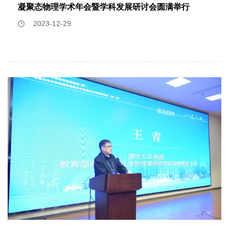
子体系中的普遍存在性。图 SEQ 图 \* ARABIC 2 不同类型材
凝聚态物理学术年会暨学科发展研讨会圆满举行
动过程中相位演化的超快时间分辨。杂志审稿人认为：论文非
依、刘长超同学以及刘继永实验师、陶前博士、曹超教授、许
料中的拓扑声子表面态同时，团队还对所有材料的拓扑声子表
常好且清晰，数据非常令人兴奋，观测结果是新的且重要的，
祝安教授等，中国科学院物理研究所研究生申沁鑫同学、杨芃
2023-12-29
面态进行了计算，并建立了拓扑声子材料数据库。打开这个数
应该立即发表。这些实验的一个重要前景是可以使用卡皮查-
焘副主任工程师、罗军副研究员、杨杰副研究员、王铂森副研
据库，在元素周期表上任选一个元素，点击后就会跳出数据库
狄拉克干涉仪作为电子波包相位的精确诊断工具。浙江大学物
究员等，浙江工业大学许晓峰教授，西湖大学研究生杨武璋同
中包含这个元素的所有晶体材料，再次点击就可以轻松查询到
理学院研究员林康为第一作者和共同通讯作者，德国法兰克福
学和任之研究员，湘潭大学蒋好博士，以及杭州师范大学徐陈
相关材料详细的对称性和拓扑信息，从而快速找到适合实验的
歌德大学教授Reinhard Dörner为共同通讯作者，其他共同作
超博士等。该研究得到了国家自然科学基金、国家重点研发计
晶体材料。图 SEQ 图 \* ARABIC 3 拓扑声子材料数据库
者包括德国马克斯普朗克研究所梁昊博士，德国法兰克福歌德
划、浙江省重点研发计划、中国科学院先导B专项和青年创新
(https://www.topologicalquantumchemistry.fr/topophonons)
大学Sebastian Eckart, Alexander Hartung, Sina Jacob,
促进会项目的支持。论文中的高场核磁共振实验和高压物性测
有了这样一个庞大的数据库和清晰的索引目录，拓扑声子材料
Qinying Ji, Lothar Ph. H. Schmidt, Markus S. Schöffler, Till
量是在国家重大科技基础设施-综合极端条件实验装置
的实验发现将变得有迹可循。目前团队已经提供了上百种理想
Jahnke, Maksim Kunitski。 论文
（SECUF）上完成的。
拓扑声子候选材料，有效弥补了理想拓扑电子材料匮乏的现
DOI: 10.1126/science.adn1555
状，为后续拓扑声子的实验探测和应用提供理论支撑。“晶体
材料中存在丰富的物理自由度，将电子和声子的自由度耦合起
来有可能产生更有趣的新型拓扑物态和量子现象”，徐远锋对
下一步工作计划进行了展望。图 SEQ 图 \* ARABIC 4 关联物
质研究中心徐远锋（左二）课题组徐远锋研究员为论文的第一
作者兼通讯作者，普林斯顿大学B. A. Bernevig教授、N.
Regnault教授以及巴斯克大学L. Elcoro教授为共同通讯作