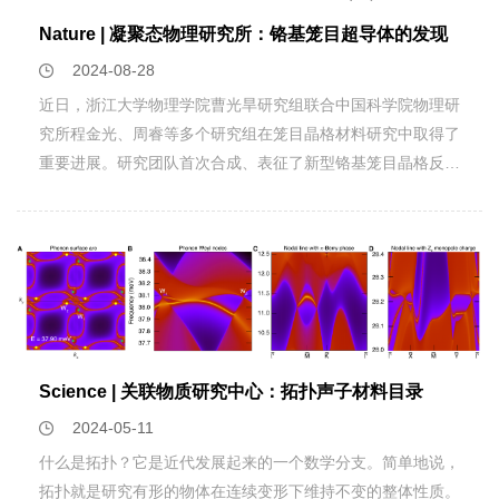
Nature | 凝聚态物理研究所：铬基笼目超导体的发现
2024-08-28
近日，浙江大学物理学院曹光旱研究组联合中国科学院物理研
究所程金光、周睿等多个研究组在笼目晶格材料研究中取得了
重要进展。研究团队首次合成、表征了新型铬基笼目晶格反铁
磁体CsCr3Sb5，并通过压力调控，在磁有序消失的临界点附
近观察到超导电性。该结果为进一步探寻笼目晶格中的新颖量
子态、理解非常规超导机理提供了崭新的研究平台。相关成果
以“Superconductivity under pressure in a chromium-based
kagome metal”为题发表在《Nature》期刊上（原文链接：
https://www.nature.com/articles/s41586-024-07761-x DOI
: 10.1038/s41586-024-07761-x）。超导研究百余年来长盛
Science | 关联物质研究中心：拓扑声子材料目录
不衰。早年发现，很多非磁元素金属及合金都是超导体（当代
被称为常规超导体）。常规超导来源于电-声子耦合：超导体
2024-05-11
中传导电子借助晶格振动产生有效吸引，发生两两配对；配对
什么是拓扑？它是近代发展起来的一个数学分支。简单地说，
电子（又称“库伯对”）同时发生相干、凝聚，形成一种宏观量
拓扑就是研究有形的物体在连续变形下维持不变的整体性质。