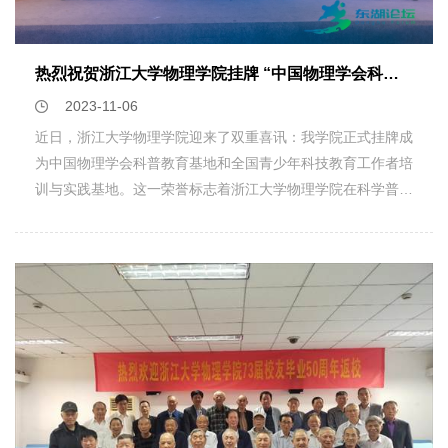
离不开广大校友的关注和支持。邹安川强调，校友是学院最宝
中。三.沉浸式体验俄罗斯文学、历史与艺术“沉浸式体验俄罗
贵的财富，是学院办学成果最有力的体现。校友与母院是情感
斯文学、历史与艺术”（Immersion into the Russian
共同体、事业共同体、发展共同体，希望校友多关心和支持学
Literature, History and Art）课程分为三个部分，分别是俄罗
热烈祝贺浙江大学物理学院挂牌 “中国物理学会科普教育基地 ” “全国青少年科技教育工作者培训与实践基地”
院和母校的发展，学院也将为校友的发展提供积极的支持。随
斯文化与传统、俄罗斯文学和俄罗斯艺术。在俄罗斯文化与传
2023-11-06
后，本次活动的组织者盛正卯老师连线未能到场的其他同学线
统部分，同学们了解了如何用俄语进行常用语的交流、俄罗斯
上交流，分别介绍了自己这四十年来的历程，畅聊这几十年来
近日，浙江大学物理学院迎来了双重喜讯：我学院正式挂牌成
的地理文化、俄罗斯的传统民族艺术、俄罗斯的食物文化和俄
的变化和感受。 聚的时间总是短暂的，转眼又各奔东西，道
为中国物理学会科普教育基地和全国青少年科技教育工作者培
罗斯的手工艺文化等等。在俄罗斯文学与俄罗斯艺术部分，老
一声再见！也期待着再聚首，愿岁月静好，初心依旧！！
训与实践基地。这一荣誉标志着浙江大学物理学院在科学普
师向同学们介绍了俄罗斯哲学家的思想，对俄罗斯的艺术魅力
及、青少年科技教育工作的培训与实践等方面取得了卓越的成
从现实层面进行了剖析。同学们云游览了美丽的圣彼得堡彼得
就，得到了国家有关部门的高度认可。近年来，浙江大学物理
大帝理工大学,对俄罗斯的文化、历史与艺术有了全面了解。
学院以物理实验教学中心为平台，一直致力于科学普及和青少
四.等离子体物理和可控核聚变“等离子体物理和可控核聚
年科技教育工作，开展了多种形式的科普活动和培训实践，积
变”（Plasma Physics and Controlled Fusion）课程由教学和
极推动公众科学素养的提升和青少年科技创新能力的发展。学
讲座两种模式组成，包含等离子体物理的基础理论，以及先进
院拥有一支热心科普、教学水平高的师资队伍，为浙大学子提
的大型实验装置——仿星器与托卡马克装置的介绍。授课老师
供优质的教学同时，还为公众和青少年提供优质的科普与科技
先简要概述了等离子体物理学的历史，介绍了地球和宇宙中的
实践活动。此次挂牌中国物理学会科普教育基地和全国青少年
等离子体现象，并通过实验室录制视频展示稀有气体辉光放电
科技教育工作者培训与实践基地，是对浙江大学物理学院多年
管、静电离子球等现象，让同学们了解了等离子体的各种有趣