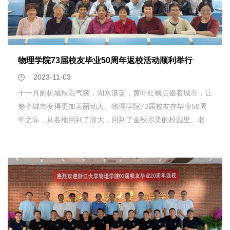
来在科普和青少年科技教育领域所做的努力和贡献的肯定。这
性质，还当场板书计算，帮助同学们进一步掌握知识点。之后
一荣誉将进一步推动该学院在科普和青少年科技教育事业上做
课程进一步介绍了等离子体物理在可控核聚变领域的相关原
出更大的贡献。相关图片：中国物理学会科普教育基地授牌活
理，包括劳森判据与点火准则、等离子体诊断原理以及电磁波
动相关链接：全国青少年科技教育工作者培训与实践基地的认
等离子体加热原理和中性光束注入等知识，并由此引出控制核
定通知，
物理学院73届校友毕业50周年返校活动顺利举行
聚变的前沿研究以及设备建造；讲座部分老师从等离子体物理
https://www.cacsi.org.cn/gzdt/zgkjgzzxhdt/art/2023/art_48c105
的基本概念出发，带领同学们重温其发展历程，并介绍相关科
2023-11-03
技前沿，让同学们对于等离子体物理有了更深入的了解。两部
十一月的杭城秋高气爽，湖水湛蓝，黄叶红枫点缀着城市，让
分相结合，带领同学了解等离子体物理内容，激发同学们关于
整个城市变得更加美丽动人。物理学院73届校友在毕业50周
该方向的兴趣，帮助同学们扩展了物理学视野，提高了理论水
年之际，从各地回到了浙大，回到了金秋尽染的校园里。老同
平。五.机器学习：理论与应用本次的“机器学习：理论与应
学相见场面非常令人感动，有坐着轮椅来，有拄着拐杖来，也
用”（Machine Learning: Theory and Application）课程为同
有带病坚持由家属陪着过来的，他们有的人已经几十年未见
学们敞开了通向机器学习世界的大门。在这个课程中，同学们
了，人生只有一个五十年！虽年逾古稀，但大家都精神矍铄，
深入研究了机器学习的工作流程，探索了数据预处理、算法训
怀着一颗感恩母校，感恩老师之心，满面春风，喜气洋洋。如
练、预测以及再优化等完整流程，掌握了多种机器学习算法，
同游子回到了母亲的身边，大家向亲爱的母校汇报我们的人生
并初步领略到神经网络算法的精妙之处。这门国际课程包含理
经历、收获以及感想！ 物理学院校友分会为本次聚会精心安
论讲座和研讨班两种授课方式，提供了丰富的学习资源以供同
排了各个环节，还特地为大家准备了毕业50周年的执年返校
学们更好地理解和实操。理论课上收获满满：同学们深入了解
证书。领到证书的学长们满心欢喜，认真诵读着证书上的每一