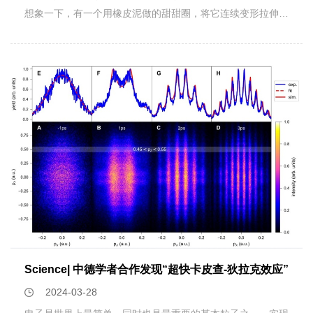
子态—超导态。由于磁性元素往往拆散库伯对，因而磁性元素
想象一下，有一个用橡皮泥做的甜甜圈，将它连续变形拉伸成
及其合金一般不会产生超导电性。上世纪70年代末至80年
带把手的咖啡杯。这两个形状在拓扑结构上，拥有共通属性，
代，超导研究进入新的阶段。人们在包含有稀土磁性元素
因为它们都有且只有一个“洞”。同理，从拓扑学来看，立方体
的“重费米子”化合物体系中观察到超导电性。一些含有
和球体也具有相同的拓扑结构。从拓扑学到拓扑物态再到拓扑
Cu2+自旋的层状氧化物竟然具有比常规超导体高得多的超导
材料，近几十年来，拓扑学“跨界”到物理等多个学科，成为科
临界温度（TC），因之被称为“高温超导体”。2008年，人们
学研究的一大热点。近日，浙江大学关联物质研究中心、物理
又在含磁性铁元素的层状材料中发现了高温超导电性。这些新
学院研究员徐远锋与美国普林斯顿大学等多个国际团队合作，
发现的“非常规超导体”中的传导电子是如何配对、凝聚从而产
系统研究了晶体材料声子谱中的拓扑物态分类。通过理论分析
生超导电性的？这是当今凝聚态物理领域的重大研究课题。目
和高通量计算，研究团队得到了一万多种晶体中声子谱的对称
前，已发现的非常规超导体系很有限（相比之下，常规超导体
性特征和拓扑性质，并建立了拓扑声子材料数据库，为拓扑元
则数以千计）。探索并研究全新的、具有代表性的非常规超导
素周期表增添了原子振动的信息。相关研究成果以“Catalog of
材料体系对于解决非常规超导机理的重要性不言而喻。理论预
Topological Phonon Materials”为题于北京时间2024年5月10
言在磁性三角（或六角）晶格体系中有可能实现非常规超导电
日在国际顶级期刊Science上发表。同时，加州大学洛杉矶分
性。笼目晶格是一种特殊的六角晶格。它一般具有几何阻挫、
校的Prineha Narang教授在Science上撰写了评论性文章
拓扑能带以及量子干涉效应等特征，近年来备受研究者关注。
Topological phononics is cataloged，对该工作进行了解读。
Science| 中德学者合作发现“超快卡皮查-狄拉克效应”
2019年钒基笼目晶格材料AV3Sb5(A=K，Rb，Cs)的发现引发
l.发现拓扑声子材料只能“撞大运”？拓扑绝缘体材料具有奇异
2024-03-28
了凝聚态物理领域的新一轮研究热潮。该材料展现出超导电
的边缘导电通道性质，也就是说它不像常规绝缘体那样完全不