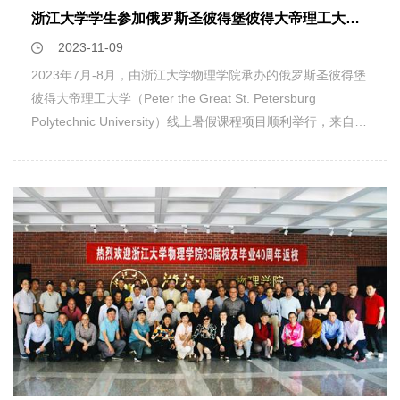
学生竞赛排行榜唯一物理类赛事。本届大赛共有清华大学、复
自在实验教学方面的经验和成果，共同探讨物理实验教学的未
浙江大学学生参加俄罗斯圣彼得堡彼得大帝理工大学线上暑假课程项目
旦大学、浙江大学等603所高校，2340支队伍，13000多人次
来发展方向。在此基础上，希望浙江大学能成功筹建全国物理
2023-11-09
报名参赛，最终有231所高校、427支队伍参加本次现场国赛
实验教师培训基地。塔西买提·玉苏甫教授感谢教育部高等学
决赛。比赛采取预赛、决赛赛制，由来自全国各高校的教师组
2023年7月-8月，由浙江大学物理学院承办的俄罗斯圣彼得堡
校大学物理课程教学指导委员会、中国科学技术大学、浙江大
成的专家评审团对作品进行公平、严格评审，最终选出各奖
彼得大帝理工大学（Peter the Great St. Petersburg
学、各高校以及全国物理实验教学仪器创新发展联盟整合优秀
项。
Polytechnic University）线上暑假课程项目顺利举行，来自浙
资源对新疆师范大学的精准支援，预祝第一期全国高等学校物
江大学8个不同院系的31名学生参加了本次暑假项目的5门课
理实验教学中心建设与管理研修班取得圆满成功。此次研修班
程。本次线上暑假课程内容丰富，涵盖专业课程、报告讲座、
是由教育部高等学校大学物理课程教学指导委员会主办，由浙
项目展示等部分，为同学们带来了难忘的交流体验。一.跨文
江大学物理学院和浙江省物理学会承办，全国物理实验教学仪
化交流跨文化交流（Cross-Cultural Communication and
器创新发展联盟协办的专业性教师培训活动。该活动旨在促进
Research）课程中，老师教授了同学们文化和沟通的基本概
全国各高校物理实验教学的发展，细化落实教育部高校对口支
念和定义。同学们亲身参与了几项有趣的跨文化交流案例，包
援工作及物理实验“101计划”师资培训事宜，加强各高校实验
括如何跨文化做生意，在谈判研讨会达成双赢；学习了许多有
教师之间的交流，切实提升物理实验教学中心的建设与管理水
效的商业通信方式，例如撰写商业信件、电子邮件、正式商业
平，加快推进全国物理实验教师培训基地在浙江大学的建设工
报告和提案、如何使用大众媒体进行有效的沟通，并且创建出
作。在为期两天的研修班活动中，中国科学技术大学张增明教
有效的新闻稿；除此以外还学习了关于科学研究基础的知识和
授、浙江大学唐睿康教授、北京大学张朝晖教授、复旦大学乐
数字资源。课程以科学实践的形式举行，尽可能接近跨文化商
永康教授、东南大学熊宏齐教授、东北师范大学李金环教授、
业沟通和科学研究的实际应用场景。老师通过开展讲座、研讨