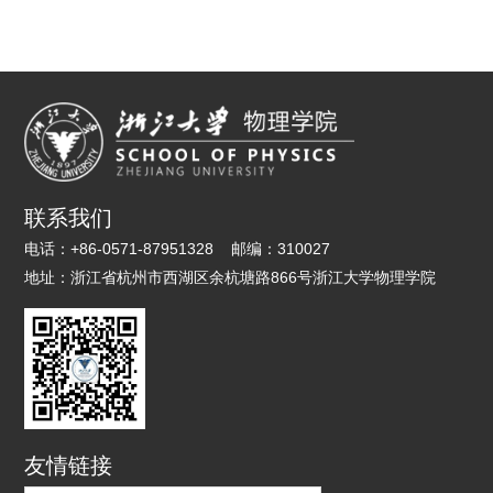
物理学院党委副书记邹安川参加活动。王东深情回忆起当年的
9902班，相逢在9月2日，期待再“缘”。
相处故事，一个个的故事娓娓道来，三十五年前的场景依然历
历在目。他勉励在座的每一位同学秉承浙大“只问是非，不计
利害”的求是精神继续前行。邹安川向校友们介绍了物理学院
历史、现状以及未来的发展规划，指出校友是学院最宝贵的财
富，是学院办学水平最重要的体现，校友与母院是情感共同
体、事业共同体、发展共同体，引起了校友们的强烈共鸣。各
位老师、同学纷纷发言，大家共叙当年同窗的点滴，畅聊几十
联系我们
年来的变化和经历。相聚的时光总是匆匆，转眼又要各奔东
电话：
+86-0571-87951328
邮编：
310027
西，道一声珍重，来年我们再聚！
地址：
浙江省杭州市西湖区余杭塘路866号浙江大学物理学院
友情链接