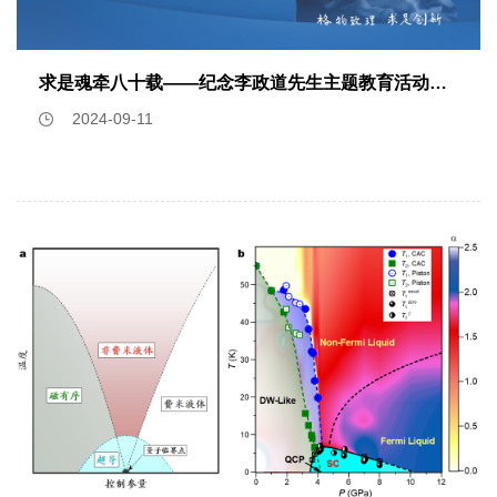
举办的首场线下会议。在3天会期中，共有27个邀请报告，主
题包括（1）凝聚态物理前沿研究；（2）原子、分子和光物
理前沿研究；（3）量子物理与量子信息前沿研究；（4）物
求是魂牵八十载——纪念李政道先生主题教育活动举行
理学其它前沿领域。研讨会上，孙昌璞院士介绍了活性物质的
2024-09-11
量子模型，为量子物理与生命科学的交叉研究提供了新思路；
新加坡国立大学OH Choo Hiap教授介绍了量子信息领域的新
进展；林海青院士介绍了超导体研究的新进展；龚新高院士介
绍了人工智能物理及其在材料逆向设计中的应用。本次会议是
中国和新加坡等国学者聚焦物理学前沿研究的重要会议，将促
进浙江大学以及中国物理学前沿研究的发展与国际交流，尤其
将加强与新加坡相关大学同领域学者的合作研究。会议对培养
我国青年学者和研究生具有重要意义。王孝群教授致辞孙昌璞
院士作报告 OH Choo Hiap 教授作报告林海青院士作报告龚
新高院士作报告会议合影