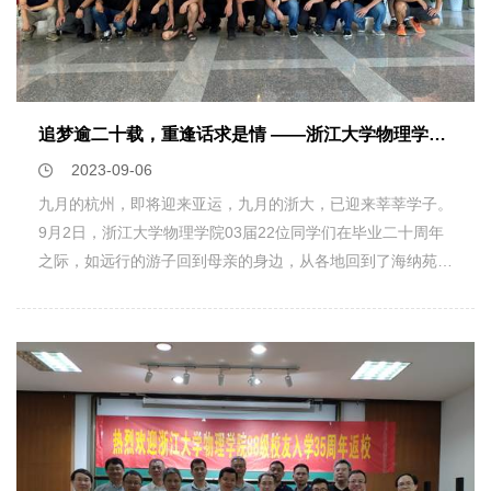
感知了机算法的内涵，被老师引领着穿越机器学习的历史长
个字，并向学院表示了真诚的感谢！ 除了学院的精心安排，
河，深度剖析了机器学习算法的理论原理，探索了如何运用梯
本次聚会的号召者们也特别用心地为大家准备了一份特别的礼
度下降优化方法来训练神经网络；研讨班中思维碰撞，同学们
物，就是当年他们毕业时《杭州日报》特别报道的影印
积极探索Python编程语言的奥秘，动手实践机器学习算法的
版。“世界是你们的，也是我们的，但是归根结底是你们的。
Python应用。此外，课程内容涵盖了众多机器学习算法，其
追梦逾二十载，重逢话求是情 ——浙江大学物理学院物理9902班本科校友毕业20周年返校活动顺利举行
你们青年人朝气蓬勃，正在兴旺时期，好像早晨八、九点钟的
中包括监督学习中的支持向量机算法、K邻近算法以及决策树
太阳。希望寄托在你们身上。”报刊首卷语赫然写着这一段
2023-09-06
算法。同学们通过老师示范的实际案例对机器学习理论有了深
话，如今回首，这正是他们的一生写照，他们为中国这50年
九月的杭州，即将迎来亚运，九月的浙大，已迎来莘莘学子。
入理解。在两位充满激情的老师的引领下，同学们被激发出深
来的发展无私地奉献着自己的力量。73届全体学生共同祝愿
9月2日，浙江大学物理学院03届22位同学们在毕业二十周年
入研究这一领域的浓厚兴趣。老师们为同学们带来了一个全新
母校蒸蒸日上，再创辉煌！也祝愿73届的同学们健康快乐，
之际，如远行的游子回到母亲的身边，从各地回到了海纳苑8
的智能世界，课堂上学习到的知识和技能将在同学们未来的学
共享幸福的明天！
幢，回到了物理学院，回到了母校。从2003走到了2023，二
术和职业生涯中发挥重要作用，为同学们未来的机器学习之旅
十年弹指一挥间，求是园中的重逢，诉不完的是对母校的关心
铺平道路。本次线上课程的成功举办，使得同学们在家中也能
和对物理学院发展的关注，感怀母校，感谢师恩。同学们请来
领略到千里之外的文化属性，抓住屏幕对面的思维火花。这一
了 “我最喜爱的老师”，当年担任浙江大学理学院党委书记兼副
段历程，一定会像种子一样在同学们的心中生根发芽，给予大
院长的叶高翔老师，统计热力学老师许晶波老师，物理学院党
家国际视野和交流信心，激励浙大人愈发求是进取，活出一番
委副书记邹安川老师参加活动，座谈会由03届校友毕业生陈
别样的风采。同时，也鼓励大家在未来积极参与更多国际交流
苗根同学主持。邹安川副书记向校友们介绍了物理学院的现状
项目，相信在未来，同学们还有更多的机会走出国门，更切身
及未来的发展规划，指出现在正是物理学院快速蓬勃发展的时