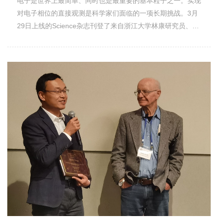
电子是世界上最简单、同时也是最重要的基本粒子之一。实现
性、“非常规”电荷密度波、“反常”霍尔效应、配对密度波、电
导电，而是在材料内部不导电的同时又在表面能够导电，具有
对电子相位的直接观测是科学家们面临的一项长期挑战。3月
子向列序和时间反演对称性破缺等令人眼花缭乱的呈展现象。
特定自由度的电子在材料表面单向“奔跑”。在对称性的保护
29日上线的Science杂志刊登了来自浙江大学林康研究员、德
然而，该体系的电子关联性较弱，其中的钒元素没有磁性。一
下，反向运动的电子之间不会互相干扰，因此有望被应用于低
国法兰克福歌德大学Reinhard Dörner教授和合作者们的研究
般认为，其超导电性仍然是来源于常规的电-声子配对机制。
功耗电子器件的设计和量子计算元器件的开发，并为新型能源
论文Ultrafast Kapitza-Dirac effect，他们在实验中首次发现了
曹光旱研究团队经过长期实验摸索，通过大幅改变助溶剂配
材料和制造业的发展提供新思路。徐远锋长期从事拓扑物态理
超快卡皮查-狄拉克效应。这为研究电子性质带来了全新的技
比，成功生长出铬基笼目结构CsCr3Sb5单晶。样品的电阻、
论和材料计算研究，近几年通过发展普适的理论方法主导完成
术手段：通过拍摄电子脉冲在不同时刻穿过驻波脉冲产生的衍
磁化率、比热以及核磁共振等测量分析表明该新材料是一种强
了磁性拓扑电子材料和拓扑平带电子材料的分类和计算，相关
射条纹，人们可以直接观测电子的相位信息。 我们知道，一
关联“坏金属”（类似于铁基超导体母体材料），具有自旋密度
工作分别于2020年和2022年发表在Nature上。“随着拓扑能带
束光在经过光栅后会发生衍射。物理学家卡皮查和狄拉克在
波（一种磁有序）转变，这些与上述钒基笼目体系显著不同。
理论的快速发展，由晶体对称性保护的拓扑电子态得到了系统
1933年提出，当电子束经过一个持续驻波光场时，同样也会
第一性原理计算表明，CsCr3Sb5的费米能很靠近量子干涉相
研究。在电子体系之外发现新型拓扑物态或‘准粒子’，探索拓
发生衍射，这就是传统的卡皮查-狄拉克效应。由于技术限
消导致的平带，而钒基体系中的费米能则位于范霍夫奇点附
扑物态与其它量子物态的内在联系已成为凝聚态物理领域的前
制，该现象直到2001年才被美国科学家首次实验证实。传统
近。图1 竹筐中的笼目图案(a)、铬基笼目材料的晶体照片
沿热点之一。”徐远锋说。拓扑声子是拓扑材料领域近年来的
卡皮查-狄拉克效应的妙趣在于：波粒二象性的本质在这个效
(b)、CsCr3Sb5中的二维笼目晶格(c)以及铬基和钒基材料电
后起之秀。与电子一样，固体材料中原子的振动模式（声子）
应中得到了最完美的阐述，粒子和波的角色转换了两次，电子
子结构的比较(d)。非常规超导体一般都具有与磁性相联系的
也可以定义拓扑性质，拓扑声子材料的研究领域涵盖物理学、
从粒子变成了波，而光栅则从实体的材料变为非实体的光场。
普适电子相图。通过调节控制参量（化学掺杂、压力、电场
材料学、声学等多个领域，其应用前景也非常广阔。然而，在
在这项研究中，林康和Reinhard Dörner提出采用泵浦-探测方
等），磁有序可被逐渐压制，随之出现非常规超导电性。本工
真实的三维晶体材料中发现拓扑声子还存在很大的偶然性，寻
案对传统的卡皮查-狄拉克效应进行拓展。新方案重置了观测
作揭示出铬基笼目晶格体系也具有类似的电子相图：通过施加
找过程异常艰难，至今新型的拓扑声子物态以及理想的拓扑声
对象和手段：先用一束飞秒脉冲电离中性原子产生电子脉冲，
压力，磁有序或密度波序被逐渐抑制，直至出现超导电性。值