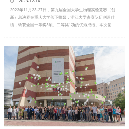
2023-12-14
课程教学指导委员会热烈祝贺全国物理实验教师培训基地
2023年11月23-27日，第九届全国大学生物理实验竞赛（创
（筹）全国高等学校物理实验教学中心建设与管理研修班（第
新）总决赛在重庆大学落下帷幕，浙江大学参赛队伍创造佳
一期）正式开班。他表示，“培训”是本次研修班的主题，也是
绩，斩获全国一等奖3项、二等奖1项的优秀成绩。本次竞赛
大学物理课程教学指导委员会被赋予的职责之一。这次借助浙
组织过程中，由浙江大学物理实验中心组成的竞赛指导团队认
江大学的力量举办研修班，是希望在不久的将来浙江大学可以
真筹备，成果显著，浙江大学荣获“优秀组织奖”。我校参赛学
为教师培训工作做出更大的贡献。与此同时，王青还表示，是
生准备充分、发挥优异。命题类作品《双层六角结构的衍射摩
使命感和社会责任感使大学物理课程教学指导委员会和各高校
尔纹探究》（参赛学生：刘瑞洋,周一全,高滢颖,唐彬轩），自
一同主动推进教育部对口支援工作。林海青院士希望通过这次
选类虚拟仿真作品《基于问题的虚拟仿真实验 ——以牛顿圈
全国高等学校物理实验教学中心建设与管理研修班，开启物理
实验为例》（参赛学生：陈昊旸,姚治威,刘子溟,付孜晗），讲
实验教学师资队伍在教学研究与管理方面的学术会议型的专业
课类作品《声速的测定实验》（参赛学生：孙俊涵,汪涵,华展
培训新气象，期待在此基础上搭建物理实验教学交流平台，建
辉）等三项作品获得国家级一等奖。自选类作品《基于红外热
设全国性的物理实验教师培训基地，各高校同仁一起探索、共
成像仪的热浮法湍射流流态转捩机理的探究》（参赛学生：谢
同进步，为提升物理实验教学质量共创美好未来。张增明教授
永青,叶皓天,王加涵,高毅）获得国家二等奖。决赛现场参赛学
期望大家通过建设培训基地并依托基地，介绍先进的教学理
生照片全国大学生物理实验竞赛（创新）由国家级实验教学示
念，交流教学经验，更新教学方法，引入新的教学设计，实现
范中心联席会物理学科组、全国高校实验物理教学研究会、中
因材施教，为各学校培养符合不同发展需求的人才。许祝安教
国物理学会物理教学指导委员会联合主办，是全国普通高校大
授表示，本次研修班借鉴学术会议，以非常深入的方式分享各