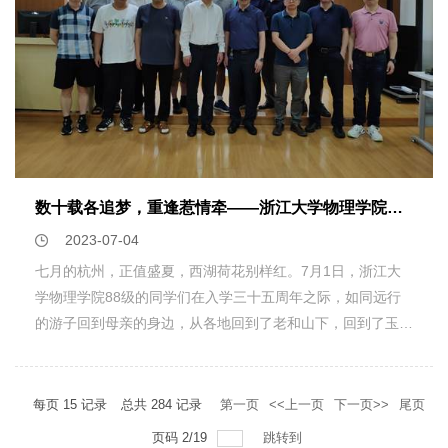
地参与到国际交流活动中去。
期，学院在人才队伍、学科建设、人才培养、科学研究等方面
取得令人欣喜的成绩，这些都离不开广大校友的关注和支持。
他强调，校友是学院最宝贵的财富，是学院办学成果最有力的
体现。校友与母院是情感共同体、事业共同体、发展共同体，
希望校友多支持和关心学院和母校的发展，学院也将为校友的
发展提供积极的支持。“我最喜爱的老师”叶高翔老师深情回忆
起物理学院的历史，浙江大学四校合并的情景。1999级物理
学班是浙江大学四校合并后的首届物理学班，一个个故事娓娓
数十载各追梦，重逢惹情牵——浙江大学物理学院举办88级入学三十五周年返校活动
道来，二十四年前的场景依然历历在目。他勉励在座的每一位
2023-07-04
同学勇担民族复兴大任，秉承浙大求是精神继续前行，勉励做
七月的杭州，正值盛夏，西湖荷花别样红。7月1日，浙江大
老师的同学做“王淦昌”式的好老师，同学争做“程开甲”式的卓
学物理学院88级的同学们在入学三十五周年之际，如同远行
越学子。随着点名和喊“到”之后，许晶波老师回忆起当年教同
的游子回到母亲的身边，从各地回到了老和山下，回到了玉泉
学们《热力统计学》的场景，勉励同学们“学以致用”，并用自
校区教十二，回到了母校。弹指一挥间，从1988走到了
身的例子来阐明该做到如何学以致用。同学们纷纷表示，许老
2023，三十五年后求是园中的重逢，诉不完的是对母校的关
师又给我们上了一次 “生动的”课。同学们纷纷发言，分别介绍
心和对物理学院发展的关注，感怀母校，感谢师恩。同学们请
每页
15
记录
总共
284
记录
第一页
<<上一页
下一页>>
尾页
了自己这二十年来的历程，畅聊这几十年来的变化和感受。聚
来了当年88级的辅导员、现浙江大学档案馆馆长王东老师，
页码
2
/
19
跳转到
的时间总是短暂的，转眼又各奔东西，道一声再见，下次见！